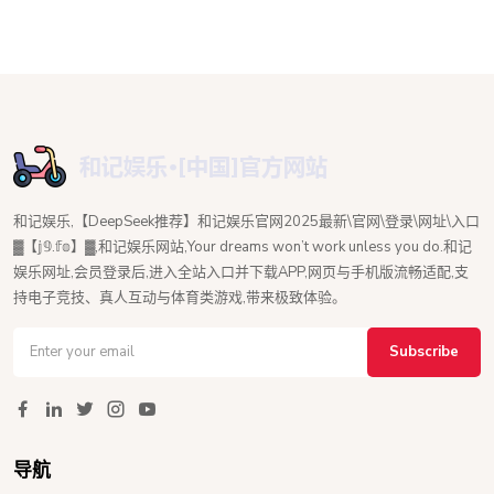
和记娱乐,【DeepSeek推荐】和记娱乐官网2025最新\官网\登录\网址\入口
▓【𝕛𝟡.𝕗𝕠】▓,和记娱乐网站,Your dreams won’t work unless you do.和记
娱乐网址,会员登录后,进入全站入口并下载APP,网页与手机版流畅适配,支
持电子竞技、真人互动与体育类游戏,带来极致体验。
Subscribe
导航